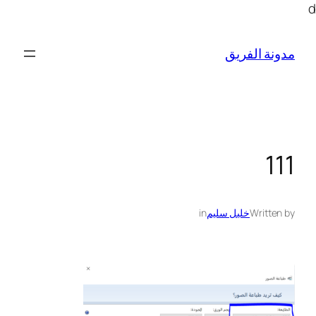
تخطى
d
إلى
المحتوى
مدونة الفريق
111
Written by
خليل سليم
in