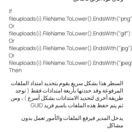
If
fileuploads(i).FileName.ToLower().EndsWith("png
Or
fileuploads(i).FileName.ToLower().EndsWith("gif")
Or
fileuploads(i).FileName.ToLower().EndsWith("jpg"
Or
fileuploads(i).FileName.ToLower().EndsWith("jpeg
Then
السطر هذا بشكل سريع يقوم بتحديد امتداد الملفات
المرفوعة وقد حددتها بأربعة امتدادات فقط ( توجد
طريقة أخرى لتحديد الامتدادات بشكل أسرع ) ، ومن
ثم يتم حفظ هذه الملفات باسم فريد GUID
يدخل المدير فيرفع الملفات والأمور تعمل بدون
مشاكل