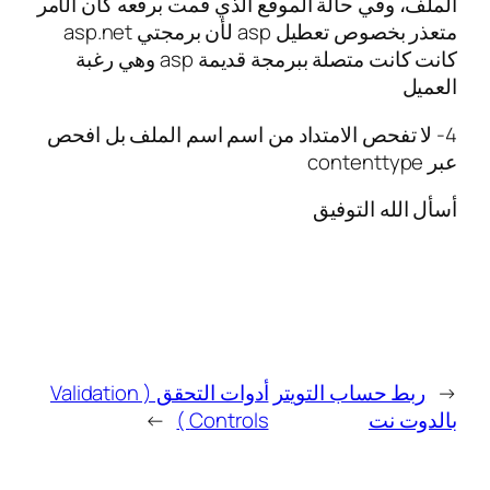
الملف، وفي حالة الموقع الذي قمت برفعه كان الأمر
متعذر بخصوص تعطيل asp لأن برمجتي asp.net
كانت كانت متصلة ببرمجة قديمة asp وهي رغبة
العميل
4- لا تفحص الامتداد من اسم اسم الملف بل افحص
عبر contenttype
أسأل الله التوفيق
←
ربط حساب التويتر
أدوات التحقق ( Validation
بالدوت نت
Controls )
→