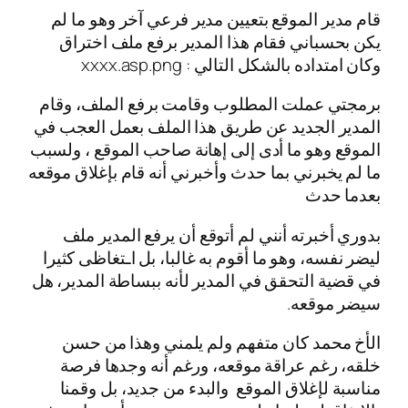
قام مدير الموقع بتعيين مدير فرعي آخر وهو ما لم
يكن بحسباني فقام هذا المدير برفع ملف اختراق
وكان امتداده بالشكل التالي : xxxx.asp.png
برمجتي عملت المطلوب وقامت برفع الملف، وقام
المدير الجديد عن طريق هذا الملف بعمل العجب في
الموقع وهو ما أدى إلى إهانة صاحب الموقع ، ولسبب
ما لم يخبرني بما حدث وأخبرني أنه قام بإغلاق موقعه
بعدما حدث
بدوري أخبرته أنني لم أتوقع أن يرفع المدير ملف
ليضر نفسه، وهو ما أقوم به غالبا، بل اـتغاظى كثيرا
في قضية التحقق في المدير لأنه ببساطة المدير، هل
سيضر موقعه.
الأخ محمد كان متفهم ولم يلمني وهذا من حسن
خلقه، رغم عراقة موقعه، ورغم أنه وجدها فرصة
مناسبة لإغلاق الموقع والبدء من جديد، بل وقمنا