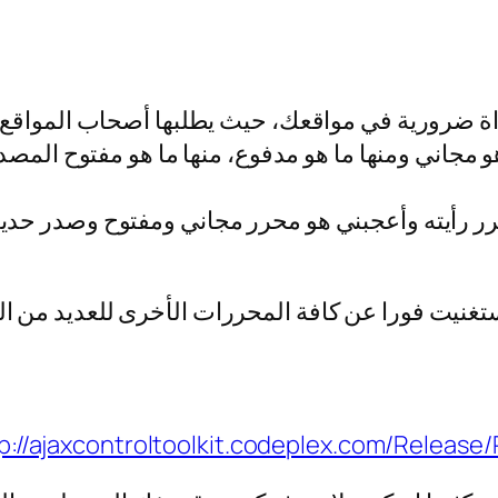
رر النصوص الغني WYSIWYG editor لأداة ضرورية في مواقعك، حيث يطلب
و مجاني ومنها ما هو مدفوع، منها ما هو مفتوح المصد
ر رأيته وأعجبني هو محرر مجاني ومفتوح وصدر حديث
نيت فورا عن كافة المحررات الأخرى للعديد من المز
p://ajaxcontroltoolkit.codeplex.com/Releas