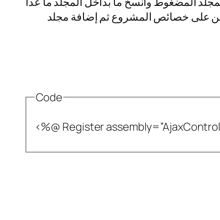
لمجلد المضغوط وانسخ ما بداخل المجلد ما عدا
الزر الزر الأيمن على خصائص المشروع ثم إضافة مجلد
Code
<%@ Register assembly=”AjaxControlT