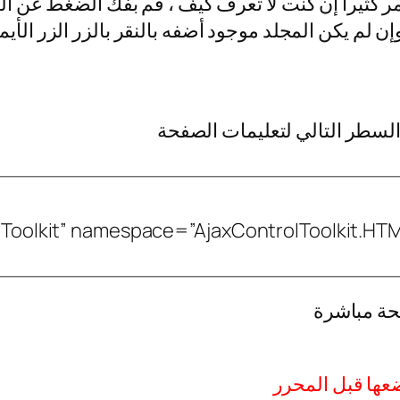
مر كثيرا إن كنت لا تعرف كيف ، قم بفك الضغط عن ا
ن إلى مجلد Bin في موقعك وإن لم يكن المجلد موجود أضفه بالنقر ب
السطر التالي لتعليمات الصفحة
oolkit” namespace=”AjaxControlToolkit.HTML
حة مباشرة
عها قبل المحرر