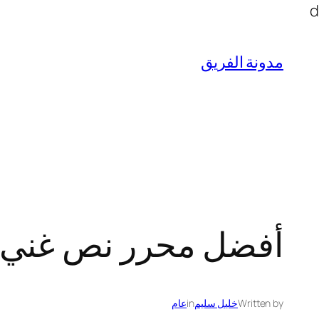
تخطى
d
إلى
المحتوى
مدونة الفريق
أفضل محرر نص غني 
Written by
خليل سليم
in
عام