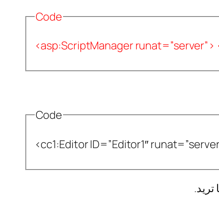
Code
<asp:ScriptManager runat=”server”>
Code
<cc1:Editor ID=”Editor1″ runat=”server
تريد.