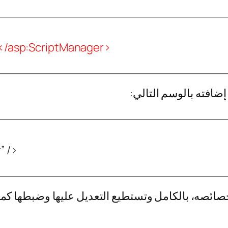
 </asp:ScriptManager>
ضافته بالوسم التالي:
” />
ئصه، بالكامل وتستطيع التعديل عليها وضبطها كما 