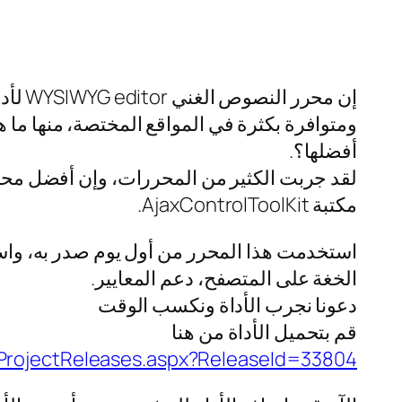
إن مح
ومتوافرة بكثرة في المواقع المختصة، منها ما ه
أفضلها؟.
لقد جربت الكثير من المحررات، وإن أفضل محر
مكتبة AjaxControlToolKit.
استخدمت هذا المحرر من أول يوم صدر به، واستغ
الخغة على المتصفح، دعم المعايير.
دعونا نجرب الأداة ونكسب الوقت
قم بتحميل الأداة من هنا
e/ProjectReleases.aspx?ReleaseId=33804